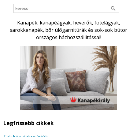
Kanapék, kanapéágyak, heverők, fotelágyak,
sarokkanapék, bőr ülőgarnitúrák és sok-sok bútor
országos házhozszállítással!
Legfrissebb cikkek
Fali kép dekorációk