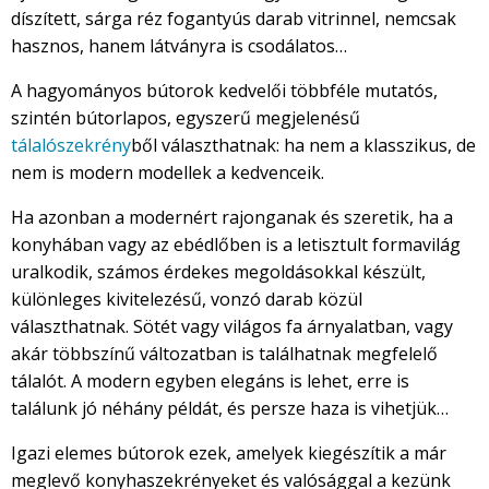
díszített, sárga réz fogantyús darab vitrinnel, nemcsak
hasznos, hanem látványra is csodálatos…
A hagyományos bútorok kedvelői többféle mutatós,
szintén bútorlapos, egyszerű megjelenésű
tálalószekrény
ből választhatnak: ha nem a klasszikus, de
nem is modern modellek a kedvenceik.
Ha azonban a modernért rajonganak és szeretik, ha a
konyhában vagy az ebédlőben is a letisztult formavilág
uralkodik, számos érdekes megoldásokkal készült,
különleges kivitelezésű, vonzó darab közül
választhatnak. Sötét vagy világos fa árnyalatban, vagy
akár többszínű változatban is találhatnak megfelelő
tálalót. A modern egyben elegáns is lehet, erre is
találunk jó néhány példát, és persze haza is vihetjük…
Igazi elemes bútorok ezek, amelyek kiegészítik a már
meglevő konyhaszekrényeket és valósággal a kezünk