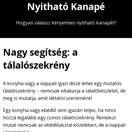
Nyitható Kanapé
Hogyan válassz kényelmes nyitható kanapét?
Nagy segítség: a
tálalószekrény
A konyha vagy a nappali igazi dísze lehet egy mutatós
tálalószekrény – nemcsak eltakarja a tálalókészletet, de
meg is mutatja, amit láttatni szeretnénk!
Egy konyha vagy ebédlő sem igazán teljes, ha nincs
hozzá legalább egy csinos tálalószekrény. Remekül
mutat nemcsak az ebédlőasztal közelében, de a nappali