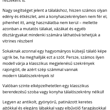
részeként is.
Nagy segítséget jelent a tálaláshoz, hiszen számos olyan
edény és étkészlet, ami a konyhaszekrényben nem fér el,
pihenhet itt, amíg használatba nem kerül – mellette
azonban a mutatós tálakat, vázákat és egyéb
dísztárgyakat mindenki számára láthatóvá tehetjük a
vitrines részben!
Sokaknak azonnal egy hagyományos külsejű tálaló képe
ugrik be, ha meghallják ezt a szót. Persze, számos ilyen
modell várja a klasszikus megjelenésű szekrények
rajongóit, de azért szép számmal vannak
modern tálalószekrények is!
Valóban szinte elképzelhetetlen egy klasszikus
berendezésű szoba vagy konyha tálalószekrény nélkül!
Legyen az antikolt, gyönyörű, patinázott keretes
ajtókkal és elegáns lábakkal vagy elbűvölő faragásokkal