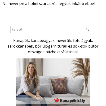
Ne heverjen a holmi szanaszét: tegyük inkább ebbe!
Kanapék, kanapéágyak, heverők, fotelágyak,
sarokkanapék, bőr ülőgarnitúrák és sok-sok bútor
országos házhozszállítással!