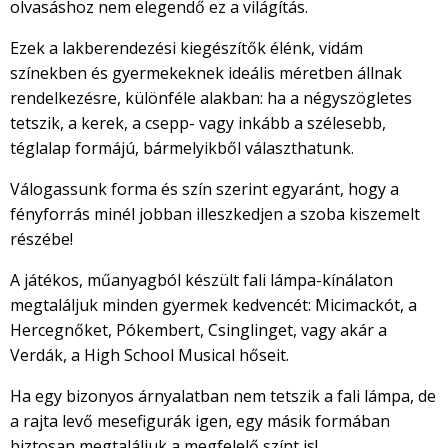
olvasáshoz nem elegendő ez a világítás.
Ezek a lakberendezési kiegészítők élénk, vidám
színekben és gyermekeknek ideális méretben állnak
rendelkezésre, különféle alakban: ha a négyszögletes
tetszik, a kerek, a csepp- vagy inkább a szélesebb,
téglalap formájú, bármelyikből választhatunk.
Válogassunk forma és szín szerint egyaránt, hogy a
fényforrás minél jobban illeszkedjen a szoba kiszemelt
részébe!
A játékos, műanyagból készült fali lámpa-kínálaton
megtaláljuk minden gyermek kedvencét: Micimackót, a
Hercegnőket, Pókembert, Csinglinget, vagy akár a
Verdák, a High School Musical hőseit.
Ha egy bizonyos árnyalatban nem tetszik a fali lámpa, de
a rajta levő mesefigurák igen, egy másik formában
biztosan megtaláljuk a megfelelő színt is!