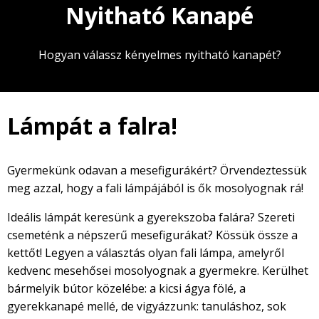
Nyitható Kanapé
Hogyan válassz kényelmes nyitható kanapét?
Lámpát a falra!
Gyermekünk odavan a mesefigurákért? Örvendeztessük
meg azzal, hogy a fali lámpájából is ők mosolyognak rá!
Ideális lámpát keresünk a gyerekszoba falára? Szereti
csemeténk a népszerű mesefigurákat? Kössük össze a
kettőt! Legyen a választás olyan fali lámpa, amelyről
kedvenc mesehősei mosolyognak a gyermekre. Kerülhet
bármelyik bútor közelébe: a kicsi ágya fölé, a
gyerekkanapé mellé, de vigyázzunk: tanuláshoz, sok