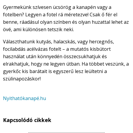
Gyermekünk szívesen ücsörög a kanapén vagy a
fotelben? Legyen a fotel rá méretezve! Csak ő fér el
benne, ráadásul olyan színben és olyan huzattal lehet az
övé, ami különösen tetszik neki.
Választhatunk kutyás, halacskás, vagy hercegnős,
focilabdás acélvázas fotelt – a mutatós kisbútort
használat után könnyedén összecsukhatjuk és
elrakhatjuk, hogy ne legyen útban. Ha többet veszünk, a
gyerkőc kis barátait is egyszerű lesz leültetni a
szülinapozáskor!
Nyithatókanapé.hu
Kapcsolódó cikkek