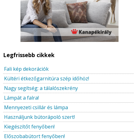
Legfrissebb cikkek
Fali kép dekorációk
Kültéri étkezőgarnitúra szép időhöz!
Nagy segítség: a tálalószekrény
Lámpát a falra!
Mennyezeti csillár és lámpa
Használjunk bútorápoló szert!
Kiegészítőt fenyőben!
Előszobabútort fenyőben!