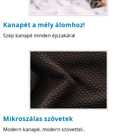
Kanapét a mély álomhoz!
Szép kanapé minden éjszakára!
Mikroszálas szövetek
Modern kanapé, modern szövettel...