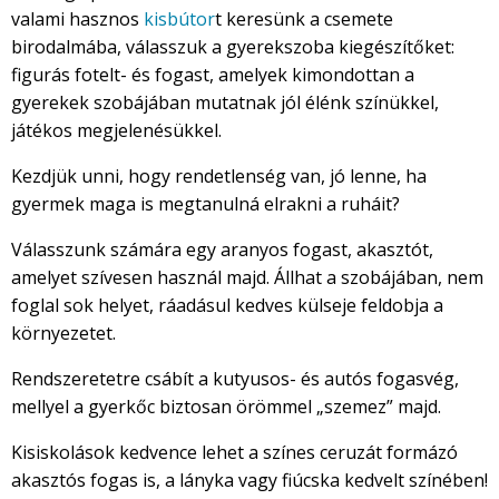
valami hasznos
kisbútor
t keresünk a csemete
birodalmába, válasszuk a gyerekszoba kiegészítőket:
figurás fotelt- és fogast, amelyek kimondottan a
gyerekek szobájában mutatnak jól élénk színükkel,
játékos megjelenésükkel.
Kezdjük unni, hogy rendetlenség van, jó lenne, ha
gyermek maga is megtanulná elrakni a ruháit?
Válasszunk számára egy aranyos fogast, akasztót,
amelyet szívesen használ majd. Állhat a szobájában, nem
foglal sok helyet, ráadásul kedves külseje feldobja a
környezetet.
Rendszeretetre csábít a kutyusos- és autós fogasvég,
mellyel a gyerkőc biztosan örömmel „szemez” majd.
Kisiskolások kedvence lehet a színes ceruzát formázó
akasztós fogas is, a lányka vagy fiúcska kedvelt színében!